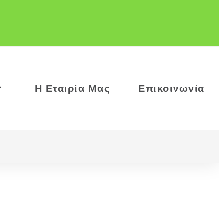
Η Εταιρία Μας
Επικοινωνία