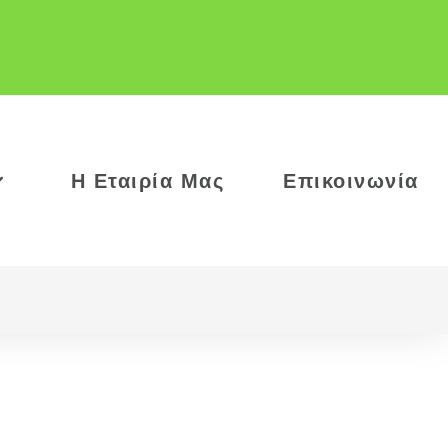
Η Εταιρία Μας
Επικοινωνία