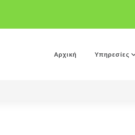
Αρχική
Υπηρεσίες