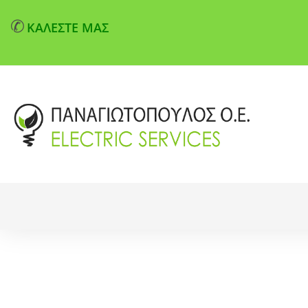
✆
ΚΑΛΕΣΤΕ ΜΑΣ