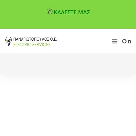
✆
ΚΑΛΕΣΤΕ ΜΑΣ
On