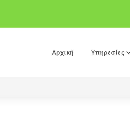
Αρχική
Υπηρεσίες