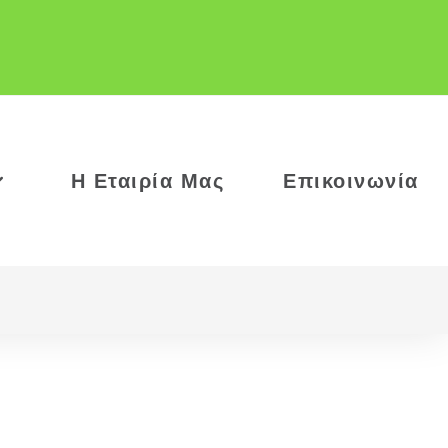
Η Εταιρία Μας
Επικοινωνία