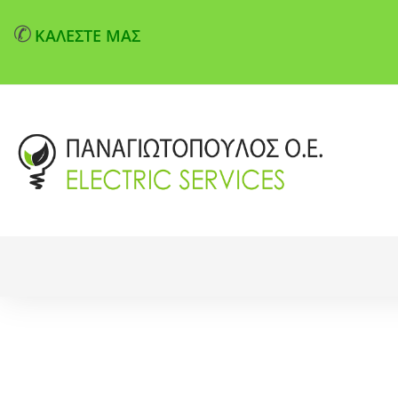
✆
ΚΑΛΕΣΤΕ ΜΑΣ