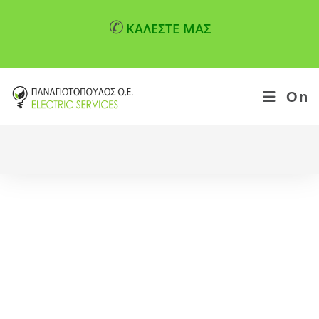
✆
ΚΑΛΕΣΤΕ ΜΑΣ
On