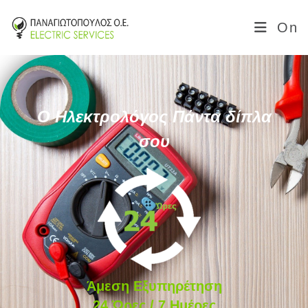
On
Ο Ηλεκτρολόγος Πάντα δίπλα
σου
Άμεση Εξυπηρέτηση
24 Ώρες / 7 Ημέρες