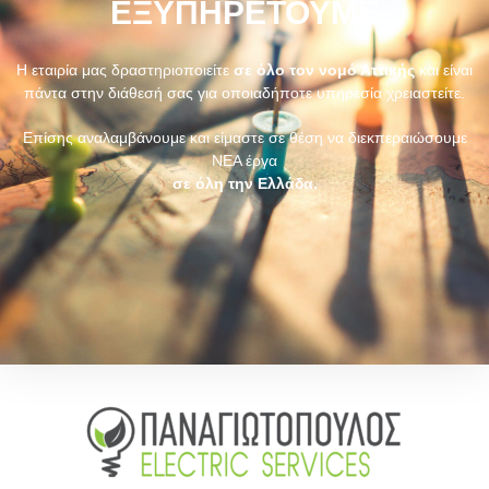
ΕΞΥΠΗΡΕΤΟΥΜΕ
Η εταιρία μας δραστηριοποιείτε
σε όλο τον νομό Αττικής
και είναι
πάντα στην διάθεσή σας για οποιαδήποτε υπηρεσία χρειαστείτε.
Επίσης αναλαμβάνουμε και είμαστε σε θέση να διεκπεραιώσουμε
ΝΕΑ έργα
σε όλη την Ελλάδα.