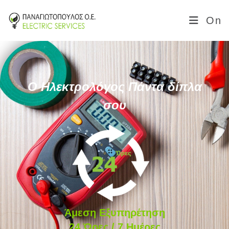
On
Ο Ηλεκτρολόγος Πάντα δίπλα
σου
Άμεση Εξυπηρέτηση
24 Ώρες / 7 Ημέρες