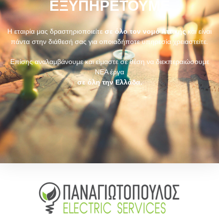
ΕΞΥΠΗΡΕΤΟΥΜΕ
Η εταιρία μας δραστηριοποιείτε
σε όλο τον νομό Αττικής
και είναι
πάντα στην διάθεσή σας για οποιαδήποτε υπηρεσία χρειαστείτε.
Επίσης αναλαμβάνουμε και είμαστε σε θέση να διεκπεραιώσουμε
ΝΕΑ έργα
σε όλη την Ελλάδα.